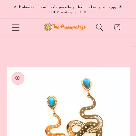
Meteen
☀ Bohemian handmade jewellery that makes you happy ☀
naar de
100% waterproof ☀
content
Winkelwagen
Ga direct naar
productinformatie