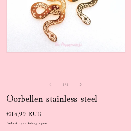
Media
1
openen
in
modaal
Me
2
op
van
1
/
4
in
mo
Oorbellen stainless steel
Normale
€14,99 EUR
prijs
Belastingen inbegrepen.