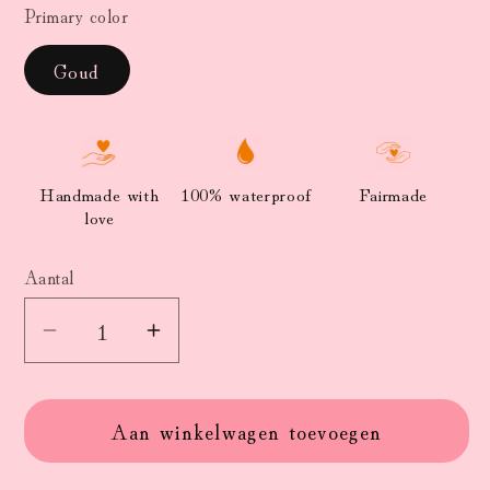
Primary color
Goud
Handmade with
100% waterproof
Fairmade
love
Aantal
Aantal
Aantal
Aantal
verlagen
verhogen
voor
voor
Aan winkelwagen toevoegen
Oorbellen
Oorbellen
stainless
stainless